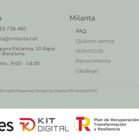
o
Milanta
15 738 460
FAQ
ta@milanta.net
Quiénes somos
uera Pallaresa, 10 Bajos
SERVICIOS
 Barcelona
Patios Milanta
 Vie.: 9:00 - 14:00
Catálogo
ll rights Reserved. Design by Natalia MR and
SomTIC