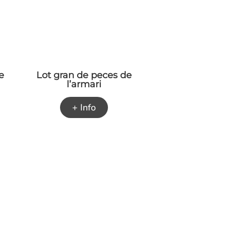
e
Lot gran de peces de
l’armari
+ Info