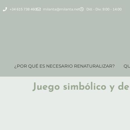
+34 615 738 460
milanta@milanta.net
Dill - Div: 9:00 - 14:00
¿POR QUÉ ES NECESARIO RENATURALIZAR?
QU
Juego simbólico y de