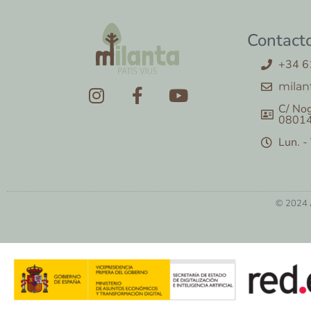
Contact
+34 6
milan
C/ Nog
08014
Lun. -
© 2024 A