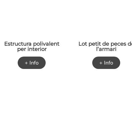
Estructura polivalent
Lot petit de peces d
per interior
l’armari
+ Info
+ Info