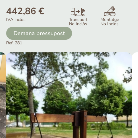
442,86
€
Transport
Muntatge
IVA inclòs
No Inclòs
No Inclòs
Demana pressupost
Ref. 281