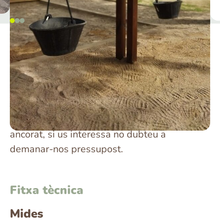
Més informació sobre BALANÇA
DE CABASSOS
La fusta està tractada per l’exterior i els
cabassos són de goma.
El preu no inclou el muntatge, ja que
dependrà del tipus de terra a on vagi
ancorat, si us interessa no dubteu a
demanar-nos pressupost.
Fitxa tècnica
Mides