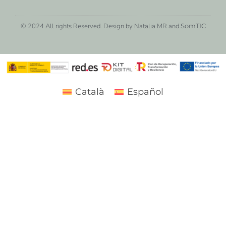
© 2024 All rights Reserved. Design by Natalia MR and
SomTIC
Català
Español