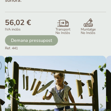
sonora.
56,02
€
Transport
Muntatge
IVA inclòs
No Inclòs
No Inclòs
Demana pressupost
Ref. 441