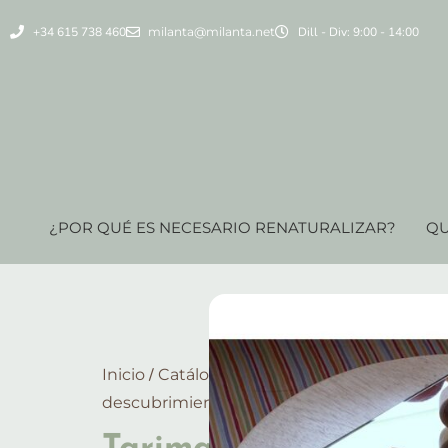
+34 615 738 460
milanta@milanta.net
Dill - Div: 9:00 - 14:00
¿POR QUÉ ES NECESARIO RENATURALIZAR?
QU
/
/
/
Inicio
Catálogo
PARA EL INTERIOR
Juego
/ Tarima rodona amb mirall
descubrimiento