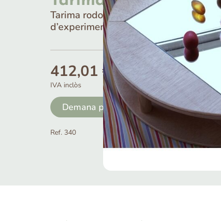
Tarima rodona amb m
Tarima rodona amb mirall per a múlti
d’experimentació.
412,01
€
Transport
Mu
IVA inclòs
No Inclòs
No
Demana pressupost
Ref. 340