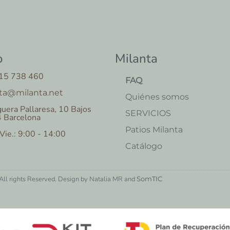
o
Milanta
15 738 460
FAQ
ta@milanta.net
Quiénes somos
uera Pallaresa, 10 Bajos
SERVICIOS
 Barcelona
Patios Milanta
 Vie.: 9:00 - 14:00
Catálogo
ll rights Reserved. Design by Natalia MR and
SomTIC