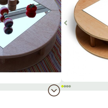
irall
ples propostes
ntatge
 Inclòs