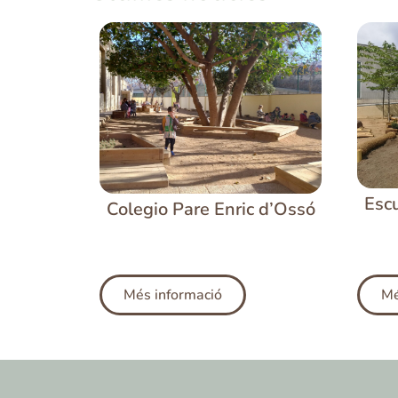
Escu
Colegio Pare Enric d’Ossó
Més informació
Mé