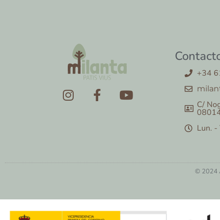
Contact
+34 6
milan
C/ Nog
08014
Lun. -
© 2024 A