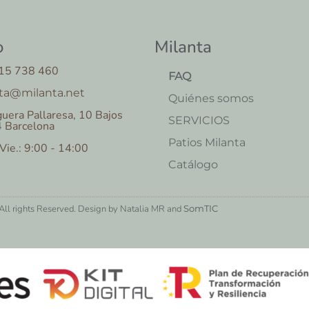
o
Milanta
15 738 460
FAQ
ta@milanta.net
Quiénes somos
uera Pallaresa, 10 Bajos
SERVICIOS
 Barcelona
Patios Milanta
 Vie.: 9:00 - 14:00
Catálogo
ll rights Reserved. Design by Natalia MR and
SomTIC