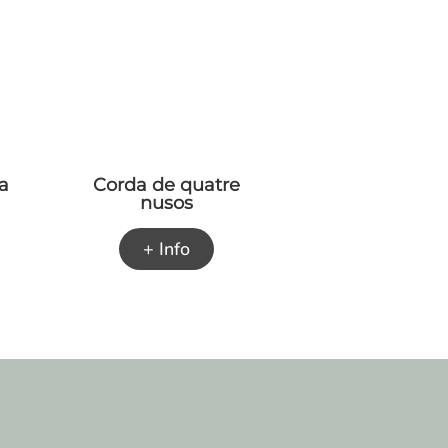
ta
Corda de quatre
nusos
+ Info