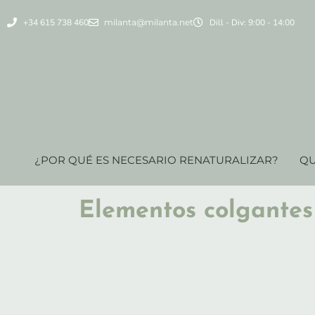
+34 615 738 460
milanta@milanta.net
Dill - Div: 9:00 - 14:00
¿POR QUÉ ES NECESARIO RENATURALIZAR?
QU
Elementos colgantes