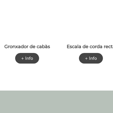
Gronxador de cabàs
Escala de corda rec
+ Info
+ Info