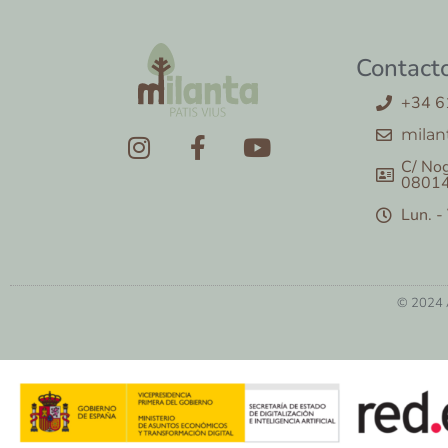
Contact
+34 6
milan
C/ Nog
08014
Lun. -
© 2024 A