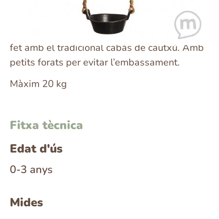
Més informació sobre Gronxador
de cabàs
Gronxador d’exterior molt resistent i durador
fet amb el tradicional cabàs de cautxú. Amb
petits forats per evitar l’embassament.
Màxim 20 kg
Fitxa tècnica
Edat d'ús
0-3 anys
Mides