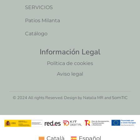
SERVICIOS
Patios Milanta
Catálogo
Información Legal
Política de cookies
Aviso legal
© 2024 All rights Reserved. Design by Natalia MR and
SomTIC
Català
Español