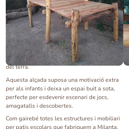
fantàstiques per als patis escolars.
Proporcionen un espai de recolliment ideal
per desenvolupar el joc simbòlic.
Aquesta cabana de troncs amb forma de
palafit és ideal per integrar-la a un turó o un
talús, ja que l’estructura va “enterrada” i pot
anivellar-se fins a una alçada de 55 cm des
del terra.
Aquesta alçada suposa una motivació extra
per als infants i deixa un espai buit a sota,
perfecte per esdevenir escenari de jocs,
amagatalls i descobertes.
Com gairebé totes les estructures i mobiliari
per patis escolars que fabriquem a Milanta,