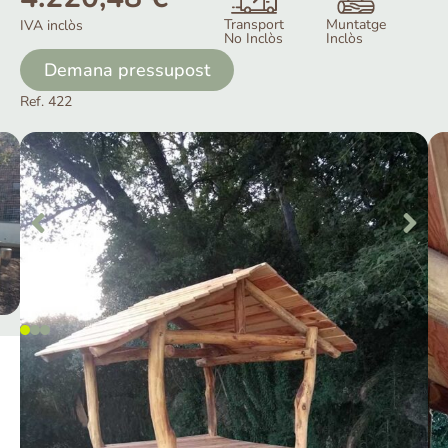
Transport
Muntatge
IVA inclòs
No Inclòs
Inclòs
Demana pressupost
Ref. 422
Més informació sobre Cabana de
fusta – Palafit
Les casetes de fusta són estructures