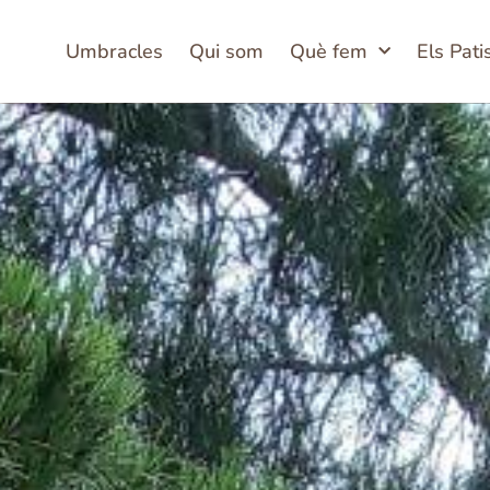
Umbracles
Qui som
Què fem
Els Pati