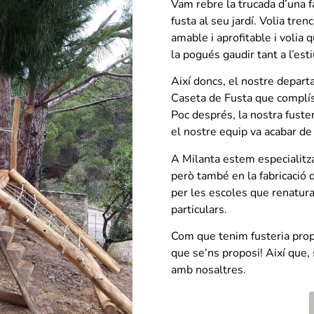
Vam rebre la trucada d’una f
fusta al seu jardí. Volia tre
amable i aprofitable i volia q
la pogués gaudir tant a l’esti
Així doncs, el nostre depart
Caseta de Fusta que complís 
Poc després, la nostra fusteri
el nostre equip va acabar de 
A Milanta estem especialitza
però també en la fabricació 
per les escoles que renatura
particulars.
Com que tenim fusteria prop
que se’ns proposi! Així que,
amb nosaltres.