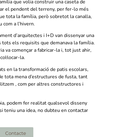
amília que volia construir una caseta de
ncar el pendent del terreny, per fer-lo més
ue tota la família, però sobretot la canalla,
u com a l’hivern.
ament d’arquitectes i I+D van dissenyar una
tots els requisits que demanava la família.
a va començar a fabricar-la i, tot just ahir,
col·locar-la.
ts en la transformació de patis escolars,
de tota mena d’estructures de fusta, tant
litzem , com per altres constructores i
ia,
podem fer realitat qualsevol disseny
 si teniu una idea, no dubteu en contactar
Contacte