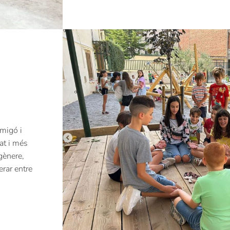
migó i
at i més
gènere,
rar entre