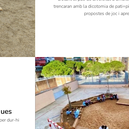
trencaran amb la dicotomia de pati=p
propostes de joc i apr
ques
per dur-hi