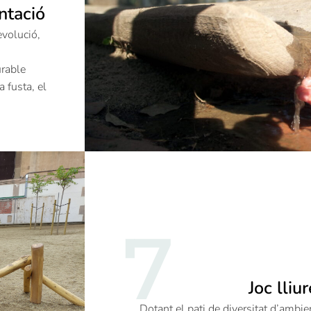
ntació
evolució,
urable
la
fusta, el
7
Joc lliur
Dotant el pati de diversitat d’ambien