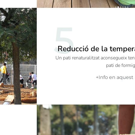
5
Reducció de la tempera
Un pati renaturalitzat aconsegueix te
pati de formi
+Info en aquest 