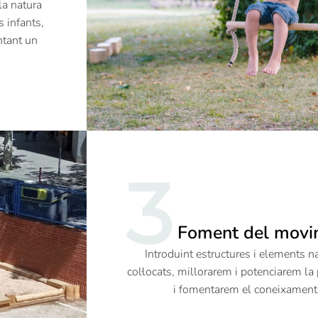
a natura
s infants,
ntant un
3
Foment del movim
Introduint estructures i elements n
col·locats, millorarem i potenciarem la 
i fomentarem el coneixament 