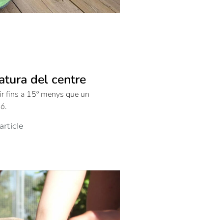
tura del centre
nir fins a 15º menys que un
gó.
article