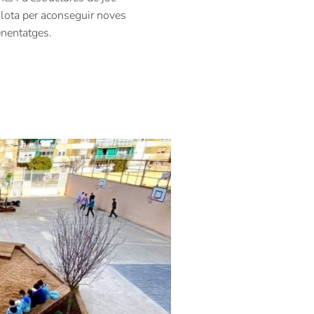
ilota per
aconseguir noves
enentatges.