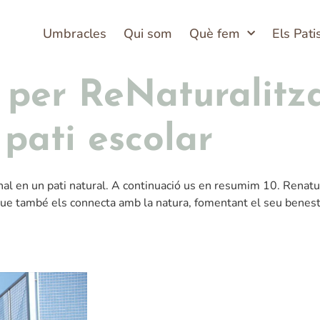
Umbracles
Qui som
Què fem
Els Pati
 per ReNaturalitz
 pati escolar
nal en un pati natural. A continuació us en resumim 10. Renatur
ue també els connecta amb la natura, fomentant el seu benestar