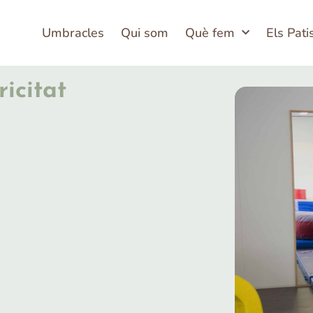
Umbracles
Qui som
Què fem
Els Pati
icitat