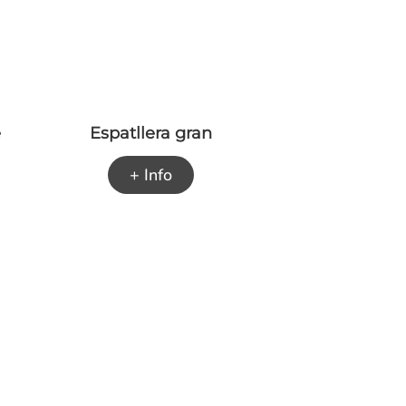
e
Espatllera gran
+ Info