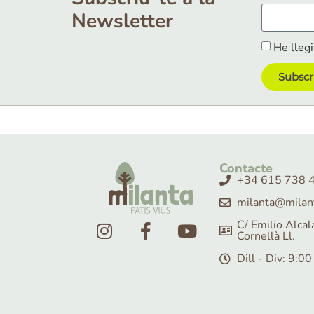
Newsletter
He llegi
Subscr
Contacte
+34 615 738 
milanta@milan
C/ Emilio Alca
Cornellà Ll.
Dill - Div: 9:0