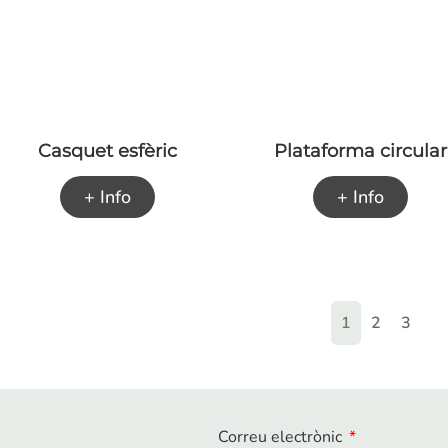
Casquet esfèric
Plataforma circular
+ Info
+ Info
1
2
3
Correu electrònic