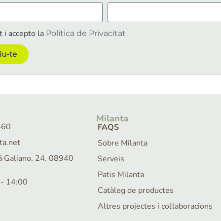
t i accepto la
Política de Privacitat
iu-te
Milanta
460
FAQS
ta.net
Sobre Milanta
lá Galiano, 24. 08940
Serveis
Patis Milanta
0 - 14:00
Catàleg de productes
Altres projectes i col·laboracions