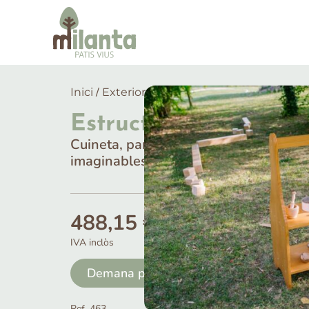
/
/
/ Est
Inici
Exterior, pati i jardí
Joc simbòlic
Estructura polivalent
Cuineta, paradeta, taller… o totes les 
imaginables per a espais inteiors.
488,15
€
Transport
Mu
IVA inclòs
No Inclòs
No
Demana pressupost
Ref. 463