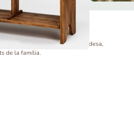
à feta artesanalment, amb gran solidesa,
s de la família.