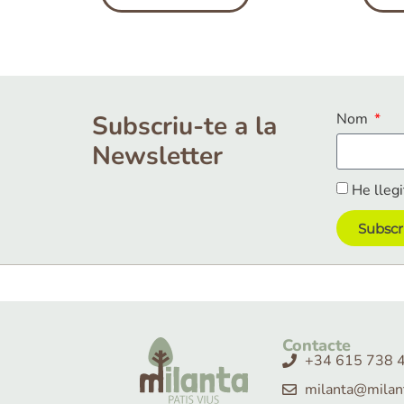
Subscriu-te a la
Nom
Newsletter
He llegi
Subscr
Contacte
+34 615 738 
milanta@milan