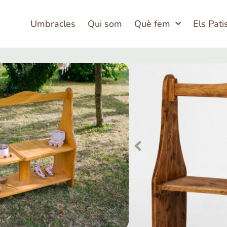
Umbracles
Qui som
Què fem
Els Pati
ructura polivalent de joc
 de joc
possibilitats
ntatge
 Inclòs