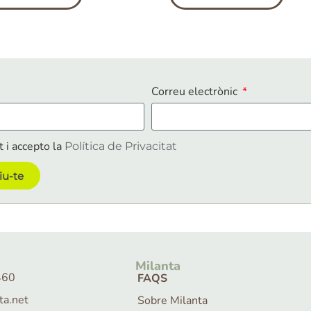
Correu electrònic
t i accepto la
Política de Privacitat
iu-te
Milanta
460
FAQS
ta.net
Sobre Milanta