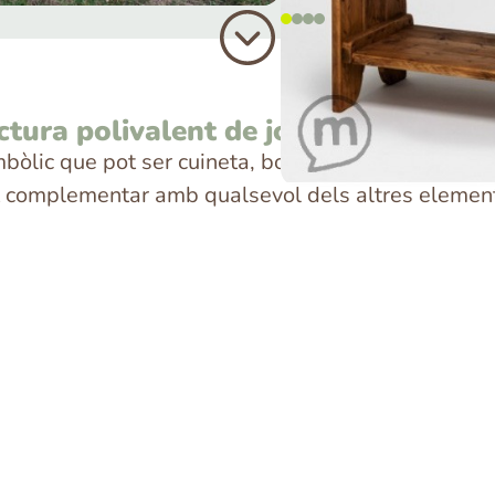
tura polivalent de joc
mbòlic que pot ser cuineta, botiga, taller etc. Est
pot complementar amb qualsevol dels altres element